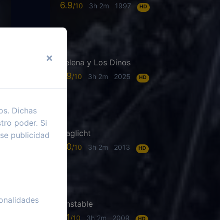
6.9
3h 2m
1997
HD
Selena y Los Dinos
7.9
3h 2m
2025
HD
os. Dichas
tro poder. Si
Daglicht
se publicidad
7.0
3h 2m
2013
HD
onalidades
Unstable
6.1
3h 2m
2009
HD