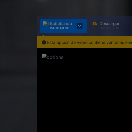
Subtitulado
Descargar
CALIDAD HD
CALIDAD HD
Esta opción de video contiene ventanas emer