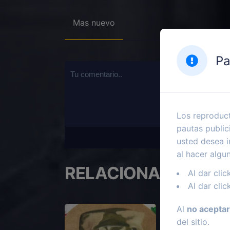
Mas nuevo
Pa
Los reproduct
pautas public
usted desea i
al hacer algu
RELACIONADOS
Al dar clic
Al dar clic
Al
no aceptar
del sitio.