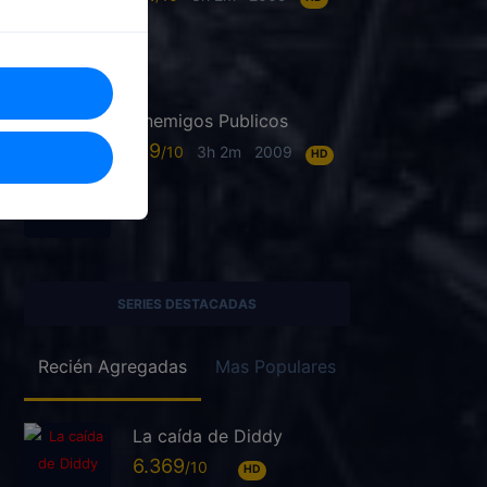
Enemigos Publicos
6.9
3h 2m
2009
HD
SERIES DESTACADAS
Recién Agregadas
Mas Populares
La caída de Diddy
6.369
HD