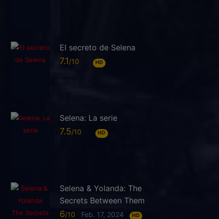
El secreto de Selena
7.1
HD
Selena: La serie
7.5
HD
Selena & Yolanda: The
Secrets Between Them
6
Feb. 17, 2024
HD