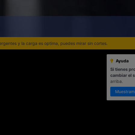
gentes y la carga es optima, puedes mirar sin cortes.
Ayuda
Si tienes pr
cambiar el 
arriba.
Muestram