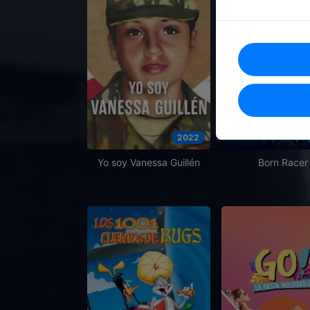
2022
Yo soy Vanessa Guillén
Born Racer