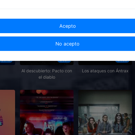
Acepto
No acepto
2018
2021
2022
Al descubierto: Pacto con
Los ataques con Ántrax
el diablo