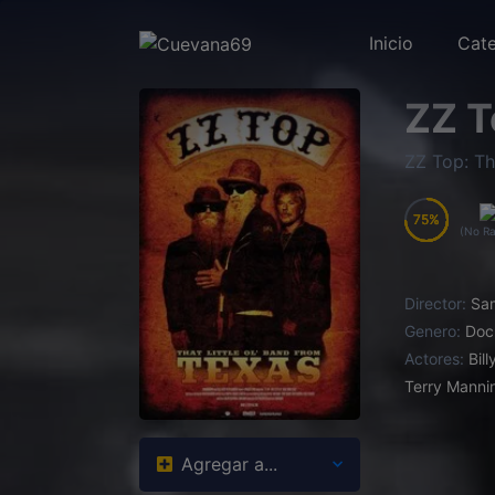
Inicio
Cate
ZZ T
ZZ Top: Th
75
75
75
75
(No Ra
Director:
Sa
Genero:
Doc
Actores:
Bil
Terry Manni
Agregar a...