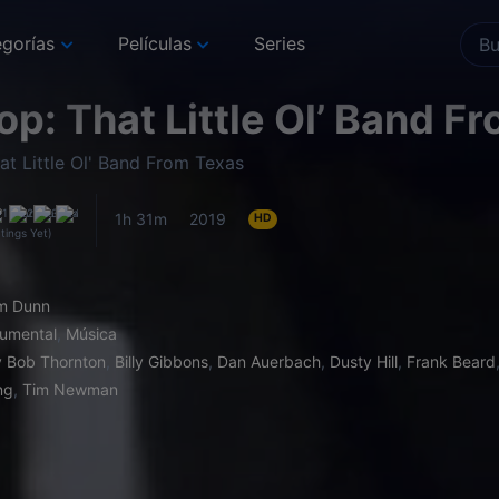
gorías
Películas
Series
op: That Little Ol’ Band F
at Little Ol' Band From Texas
1h 31m
2019
HD
tings Yet)
m Dunn
umental
,
Música
ly Bob Thornton
,
Billy Gibbons
,
Dan Auerbach
,
Dusty Hill
,
Frank Beard
ng
,
Tim Newman