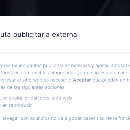
uta publicitaria externa
ores tienen pautas publicitarias externas y ajenas a nosotr
itarias no son posibles bloquearlas ya que no estan en nues
ngresar al sitio web es necesario
Aceptar
que pueden abrir
nas de las siguientes acciones:
k en cualquier parte del sitio web
k en reproducir
navegar con anuncios no va a poder hacer uso de la funci