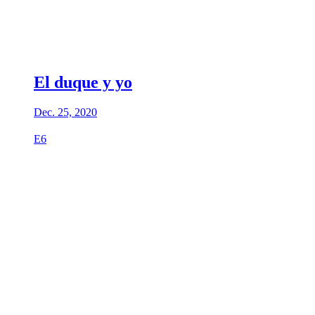
El duque y yo
Dec. 25, 2020
E6