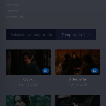
Director:
Genero:
Actores:
N/A
Seleccionar temporada
E1
E2
Kodoku
El despertar
Nov. 13, 2025
Nov. 13, 2025