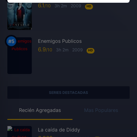
6.1
3h 2m
2009
HD
Enemigos Publicos
6.9
3h 2m
2009
HD
SERIES DESTACADAS
Recién Agregadas
Mas Populares
La caída de Diddy