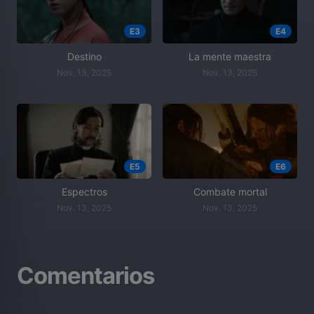
E3
E4
Destino
La mente maestra
Nov. 13, 2025
Nov. 13, 2025
E5
E6
Espectros
Combate mortal
Nov. 13, 2025
Nov. 13, 2025
Comentarios