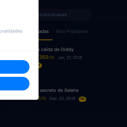
SERIES DESTACADAS
onalidades
Recién Agregadas
Mas Populares
La caída de Diddy
6.369
Jan. 27, 2025
HD
El secreto de Selena
7.1
Sep. 23, 2018
HD