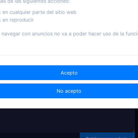
nas de las siguientes acciones:
k en cualquier parte del sitio web
k en reproducir
navegar con anuncios no va a poder hacer uso de la funci
Acepto
No acepto