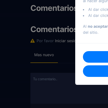
al hacer algu
Comentarios
Al dar clic
Al dar clic
Al
no aceptar
Comentarios
del sitio.
Por favor
Iniciar sesión
para comentar
Mas nuevo