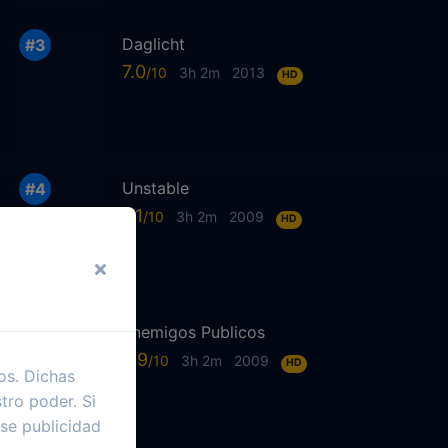
Daglicht
7.0
3h 2m
2013
HD
Unstable
6.1
3h 2m
2009
HD
Enemigos Publicos
6.9
3h 2m
2009
HD
os. Dichas
tro poder. Si
se publicidad