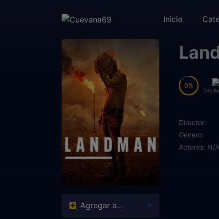
Inicio
Cate
Land
0
0
(No Ra
Director:
Genero:
Actores:
N/
Agregar a...