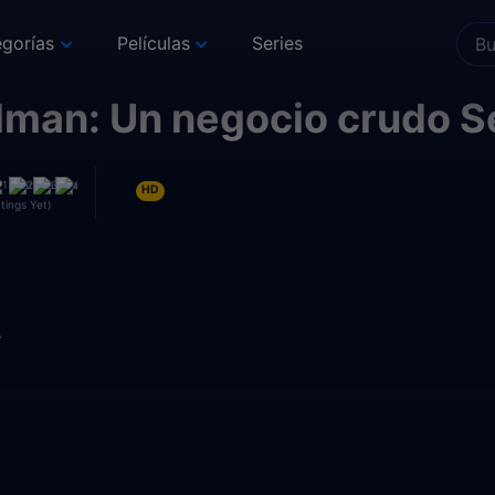
gorías
Películas
Series
man: Un negocio crudo S
HD
tings Yet)
A