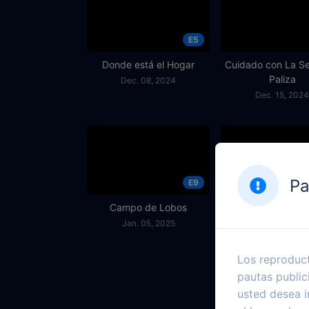
E5
Donde está el Hogar
Cuidado con La S
Paliza
Dec. 08, 2024
Dec. 15, 2024
Pa
E9
Campo de Lobos
Las Migajas de
Esperanza
Jan. 05, 2025
Jan. 12, 2025
Los reproduct
pautas public
usted desea i