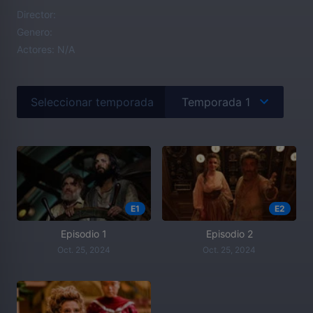
Director:
Genero:
Actores:
N/A
Seleccionar temporada
E1
E2
Episodio 1
Episodio 2
Oct. 25, 2024
Oct. 25, 2024