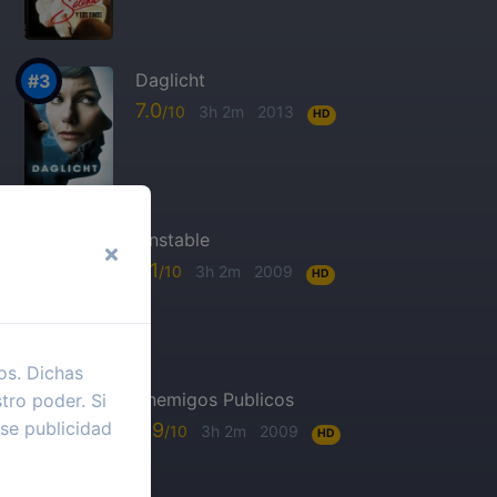
Daglicht
7.0
3h 2m
2013
HD
Unstable
6.1
3h 2m
2009
HD
os. Dichas
Enemigos Publicos
tro poder. Si
se publicidad
6.9
3h 2m
2009
HD