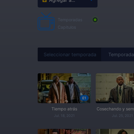
Agregar a...
Temporadas
Capitulos
Seleccionar temporada
E1
Tiempo atrás
Cosechando y se
Jul. 18, 2021
Jul. 25, 2021