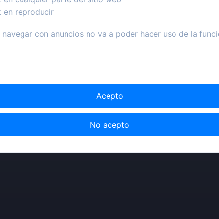
k en reproducir
navegar con anuncios no va a poder hacer uso de la funci
Acepto
No acepto