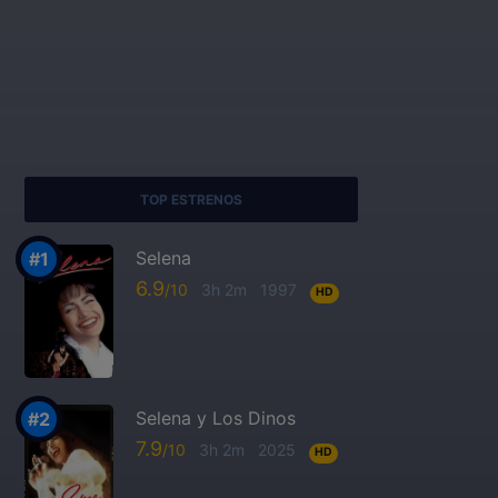
TOP ESTRENOS
Selena
6.9
3h 2m
1997
HD
Selena y Los Dinos
7.9
3h 2m
2025
HD