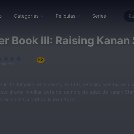
o
Categorías
Películas
Series
r Book III: Raising Kanan
HD
tings Yet)
 Sur de Jamaica, en Queens, en 1991, «Raising Kanan» es una
ste drama familiar trata del cambio de edad de Kanan Stark
res en la Ciudad de Nueva York.
A