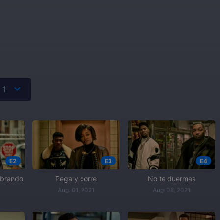
E2
E3
E4
mbrando
Pega y corre
No te duermas
Aug. 01, 2021
Aug. 08, 2021