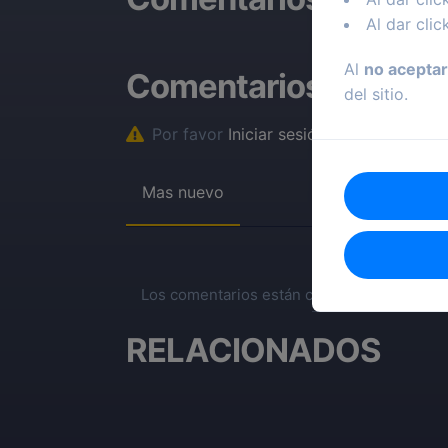
Al dar clic
Al
no aceptar
Comentarios
del sitio.
Por favor
Iniciar sesión
para comentar
Mas nuevo
Los comentarios están cerrados.
RELACIONADOS