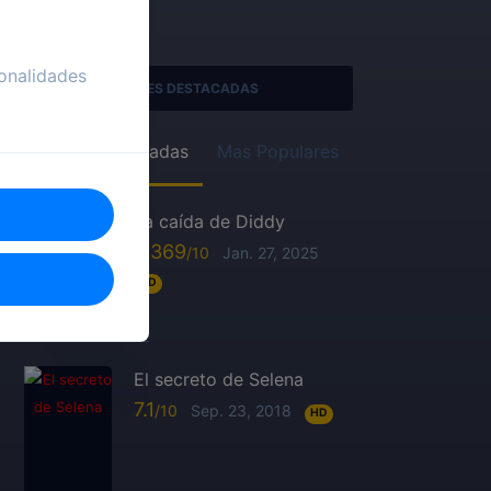
onalidades
SERIES DESTACADAS
Recién Agregadas
Mas Populares
La caída de Diddy
6.369
Jan. 27, 2025
HD
El secreto de Selena
7.1
Sep. 23, 2018
HD