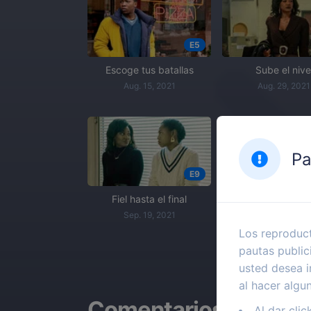
E5
Escoge tus batallas
Sube el nive
Aug. 15, 2021
Aug. 29, 2021
Pa
E9
Fiel hasta el final
Todo pagad
Sep. 19, 2021
Sep. 26, 2021
Los reproduct
pautas public
usted desea i
al hacer algu
Comentarios
Al dar clic