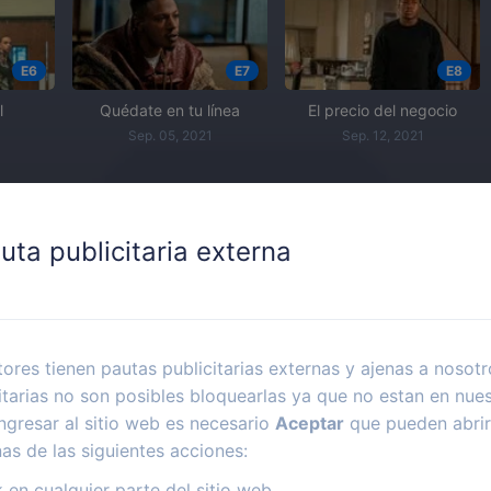
E6
E7
E8
l
Quédate en tu línea
El precio del negocio
Sep. 05, 2021
Sep. 12, 2021
uta publicitaria externa
E10
o
ores tienen pautas publicitarias externas y ajenas a nosotr
itarias no son posibles bloquearlas ya que no estan en nues
ngresar al sitio web es necesario
Aceptar
que pueden abrir
nas de las siguientes acciones:
k en cualquier parte del sitio web