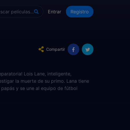
Entrar
Registro
Compartir
aratoria! Lois Lane, inteligente,
estigar la muerte de su primo. Lana tiene
 papás y se une al equipo de fútbol
una búsqueda para encontrar tres
 adentra en la oscuridad.