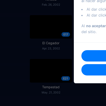
al hacer algu
Feb. 26, 2002
Mar. 12, 2002
Al dar clic
Al dar clic
Al
no aceptar
del sitio.
E17
El Cegador
Abejas
Apr. 23, 2002
Apr. 30, 2002
E21
Tempestad
May. 21, 2002