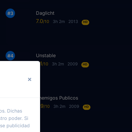
Daglicht
7.0
3h 2m
2013
HD
Unstable
6.1
3h 2m
2009
HD
Enemigos Publicos
6.9
3h 2m
2009
HD
os. Dichas
tro poder. Si
se publicidad