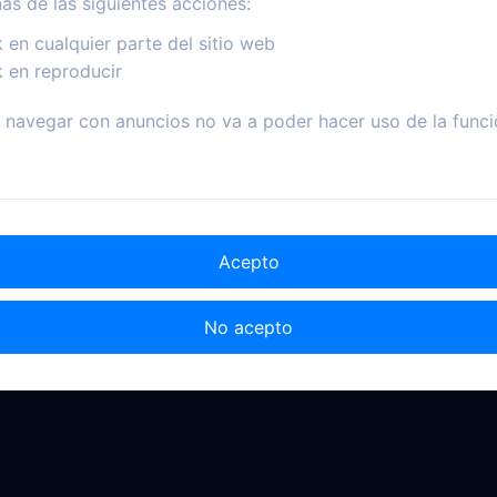
nas de las siguientes acciones:
Mar. 19, 2002
Apr. 16, 2002
k en cualquier parte del sitio web
k en reproducir
navegar con anuncios no va a poder hacer uso de la funci
E18
E19
E20
El toque
Visiones
May. 07, 2002
May. 14, 2002
Acepto
No acepto