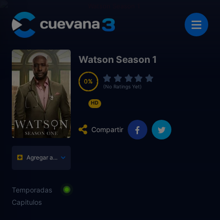
Watson Season 1
0
0
0
0
(No Ratings Yet)
HD
Compartir
Agregar a...
Temporadas
Capitulos