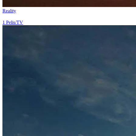
...
Reality
Ver Película
1
Pelis/TV