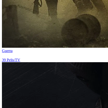
Guerra
39
Pelis/TV