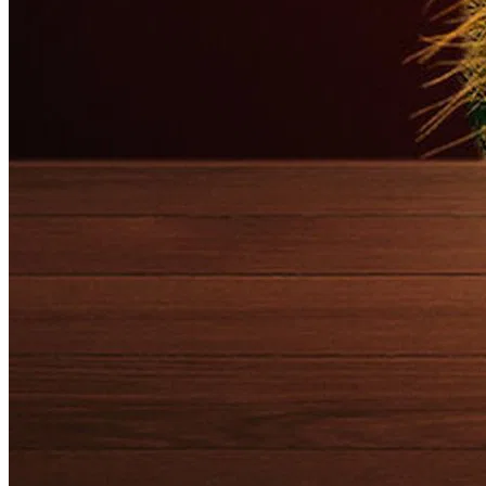
Ver Serie
Selena y Los Dinos
PELÍCULA
7.9
1h 57m
2025
HD
FlixTVDigital.com – La trayectoria de Selena Quintanilla, que pasó
de actuar en eventos locales a convertirse en la «Reina de la Música