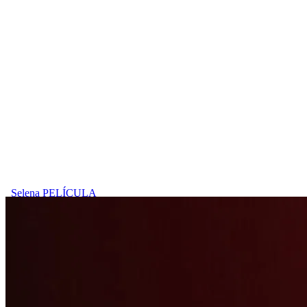
Selena
PELÍCULA
6.9
2h 7m
1997
HD
FlixTVDigital.com – Basada en hechos reales, narra la meteórica
carrera de la joven cantante hispana Selena Quintanilla-Perez, todo
un ...
Ver Película