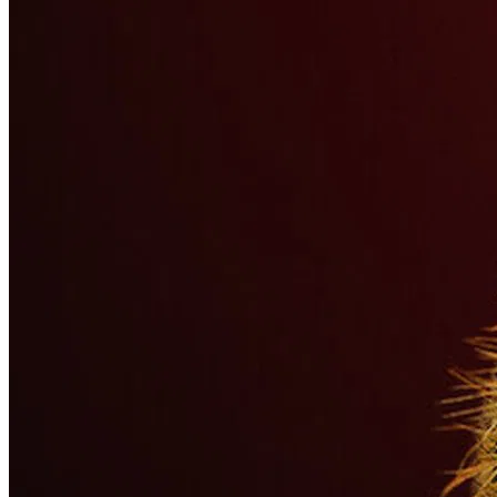
Selena: La serie
SERIE
7.5
1h 49m
HD
FlixTVDigital.com – A medida que la cantante tex-mex Selena
crece y cumple sus sueños, ella y su familia deben tomar decisiones
difíciles ...