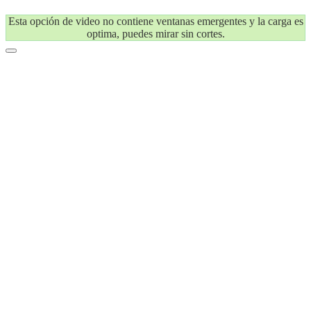
Esta opción de video no contiene ventanas emergentes y la carga es
optima, puedes mirar sin cortes.