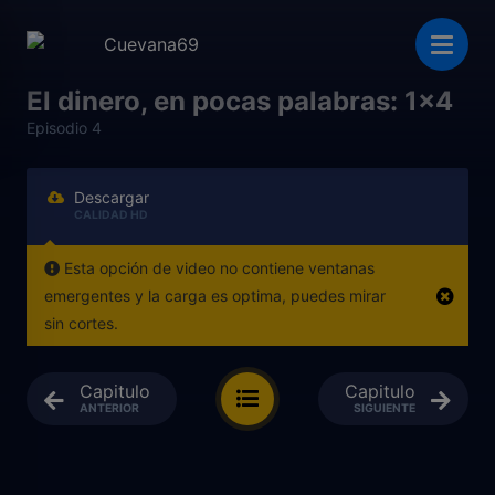
El dinero, en pocas palabras: 1x4
Episodio 4
Descargar
CALIDAD HD
Esta opción de video no contiene ventanas
emergentes y la carga es optima, puedes mirar
sin cortes.
Capitulo
Capitulo
ANTERIOR
SIGUIENTE