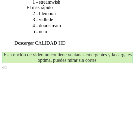
1 - streamwish
El mas rápido
2 - filemoon
3 - vidhide
4 - doodstream
5 - netu
Descargar
CALIDAD HD
Esta opción de video no contiene ventanas emergentes y la carga es
optima, puedes mirar sin cortes.