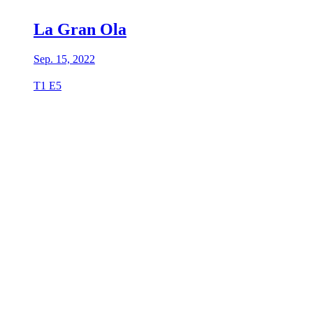
La Gran Ola
Sep. 15, 2022
T1 E5