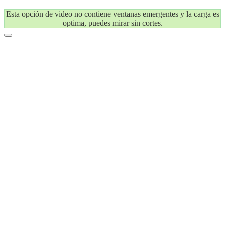
Esta opción de video no contiene ventanas emergentes y la carga es
optima, puedes mirar sin cortes.