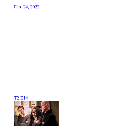
Feb. 24, 2022
T2 E14