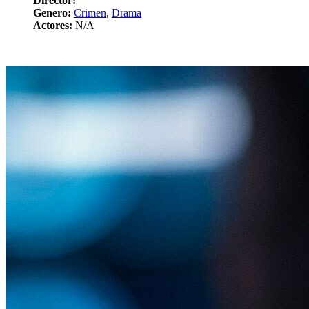
Director:
Genero:
Crimen
,
Drama
Actores:
N/A