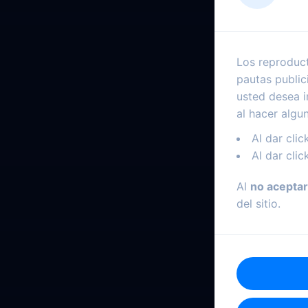
Los reproduct
pautas public
usted desea i
al hacer algu
Al dar clic
Al dar clic
Al
no aceptar
del sitio.