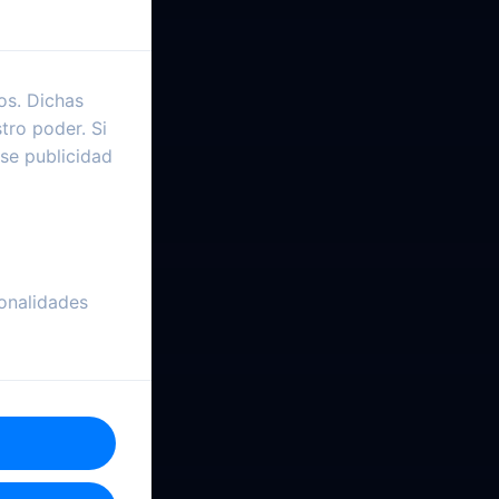
os. Dichas
tro poder. Si
se publicidad
onalidades