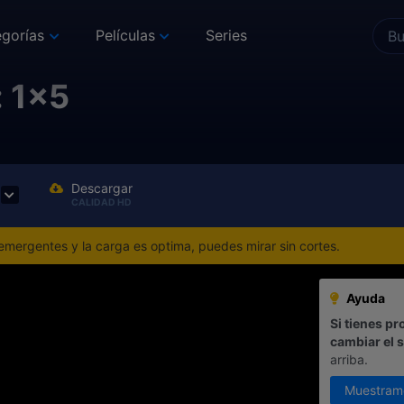
gorías
Películas
Series
: 1x5
Descargar
CALIDAD HD
mergentes y la carga es optima, puedes mirar sin cortes.
Ayuda
Si tienes pr
cambiar el 
arriba.
Muestram