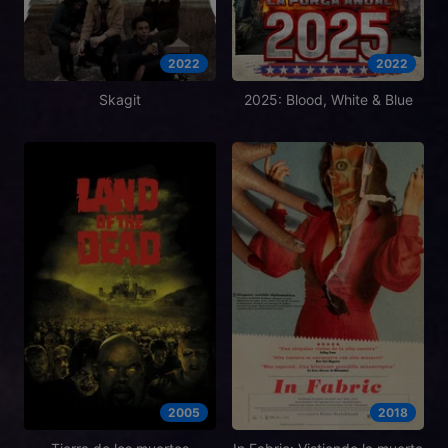
2022
2022
Skagit
2025: Blood, White & Blue
2005
2018