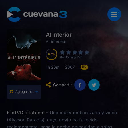
Al interior
À l'intérieur
67
67
67
67
(No Ratings Yet)
1h 23m
2007
HD
Compartir
Agregar a...
FlixTVDigital.com
– Una mujer embarazada y viuda
(Alysson Paradis), cuyo novio ha fallecido
recientemente, pasa la noche de navidad a solas,