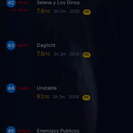
Selena y Los Dinos
7.9
3h 2m
2025
HD
Daglicht
7.0
3h 2m
2013
HD
Unstable
6.1
3h 2m
2009
HD
Enemigos Publicos