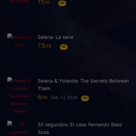
7.1
HD
Selena: La serie
7.5
HD
Selena & Yolanda: The Secrets Between
Them
6
Feb. 17, 2024
HD
50 segundos: El caso Fernando Báez
Sosa