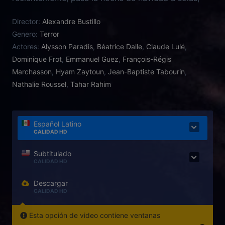
completamente afligida por la pérdida del padre de
Director:
Alexandre Bustillo
su bebé, cuando una extraña (Béatrice Dalle) se
Genero:
Terror
presenta en su casa…
Actores:
Alysson Paradis
,
Béatrice Dalle
,
Claude Lulé
,
Dominique Frot
,
Emmanuel Guez
,
François-Régis
Marchasson
,
Hyam Zaytoun
,
Jean-Baptiste Tabourin
,
Nathalie Roussel
,
Tahar Rahim
Español Latino
CALIDAD HD
Subtitulado
CALIDAD HD
Descargar
CALIDAD HD
Esta opción de video contiene ventanas