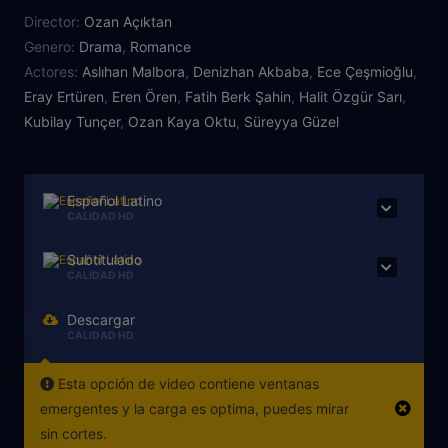
triángulo amoroso.
Director:
Ozan Açıktan
Genero:
Drama
,
Romance
Actores:
Aslıhan Malbora
,
Denizhan Akbaba
,
Ece Çeşmioğlu
,
Eray Ertüren
,
Eren Ören
,
Fatih Berk Şahin
,
Halit Özgür Sarı
,
Kubilay Tunçer
,
Ozan Kaya Oktu
,
Süreyya Güzel
Español Latino
CALIDAD HD
Subtitulado
CALIDAD HD
Descargar
CALIDAD HD
Esta opción de video contiene ventanas
emergentes y la carga es optima, puedes mirar
sin cortes.