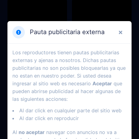
Pauta publicitaria externa
Los reproductores tienen pautas publicitarias
externas y ajenas a nosotros. Dichas pautas
publicitarias no son posibles bloquearlas ya que
no estan en nuestro poder. Si usted desea
ingresar al sitio web es necesario
Aceptar
que
2024
2022
pueden abrirse publicidad al hacer algunas de
Rita
Top Gun: Maverick
las siguientes acciones:
Al dar click en cualquier parte del sitio web
Al dar click en reproducir
Al
no aceptar
navegar con anuncios no va a