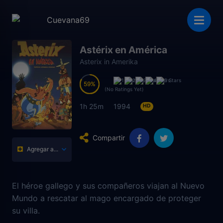
Astérix en América
Asterix in Amerika
59
59
(No Ratings Yet)
1h 25m
1994
HD
Compartir
Agregar a...
El héroe gallego y sus compañeros viajan al Nuevo
Mundo a rescatar al mago encargado de proteger
su villa.