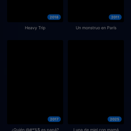
2018
2011
Heavy Trip
Un monstruo en París
2017
2025
¿Quién @#*%$ es papá?
Luna de miel con mamá