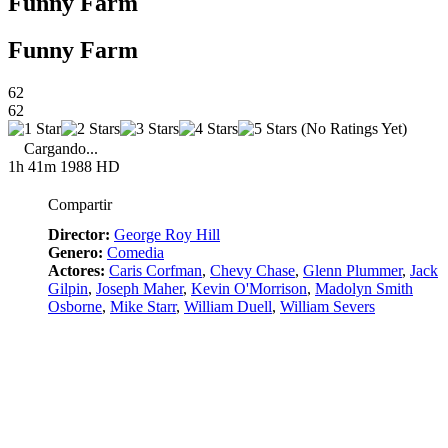
Funny Farm
Funny Farm
62
62
(No Ratings Yet)
Cargando...
1h 41m
1988
HD
Compartir
Director:
George Roy Hill
Genero:
Comedia
Actores:
Caris Corfman
,
Chevy Chase
,
Glenn Plummer
,
Jack
Gilpin
,
Joseph Maher
,
Kevin O'Morrison
,
Madolyn Smith
Osborne
,
Mike Starr
,
William Duell
,
William Severs