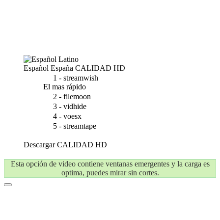
Español España
CALIDAD HD
1 - streamwish
El mas rápido
2 - filemoon
3 - vidhide
4 - voesx
5 - streamtape
Descargar
CALIDAD HD
Esta opción de video contiene ventanas emergentes y la carga es
optima, puedes mirar sin cortes.