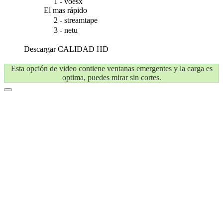
1 - voesx
El mas rápido
2 - streamtape
3 - netu
Descargar
CALIDAD HD
Esta opción de video contiene ventanas emergentes y la carga es
optima, puedes mirar sin cortes.