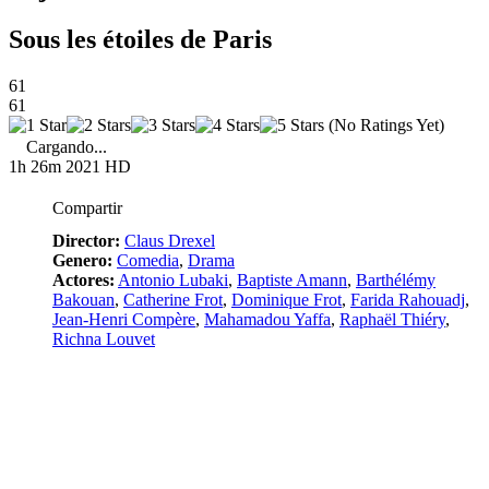
Sous les étoiles de Paris
61
61
(No Ratings Yet)
Cargando...
1h 26m
2021
HD
Compartir
Director:
Claus Drexel
Genero:
Comedia
,
Drama
Actores:
Antonio Lubaki
,
Baptiste Amann
,
Barthélémy
Bakouan
,
Catherine Frot
,
Dominique Frot
,
Farida Rahouadj
,
Jean-Henri Compère
,
Mahamadou Yaffa
,
Raphaël Thiéry
,
Richna Louvet