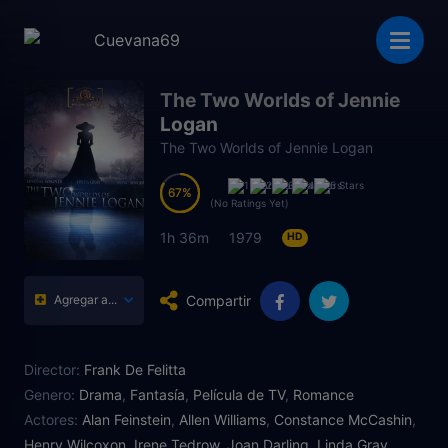
The Two Worlds of Jennie
Logan
The Two Worlds of Jennie Logan
67
67
(No Ratings Yet)
1h 36m
1979
HD
Compartir
Agregar a...
Director:
Frank De Felitta
Genero:
Drama
,
Fantasía
,
Película de TV
,
Romance
Actores:
Alan Feinstein
,
Allen Williams
,
Constance McCashin
,
Henry Wilcoxon
,
Irene Tedrow
,
Joan Darling
,
Linda Gray
,