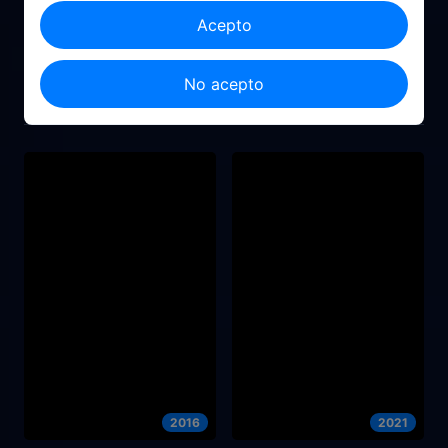
Acepto
2021
2025
No acepto
Palabras que burbujean
Los dos hemisferios de
como un refresco
Lucca
2016
2021