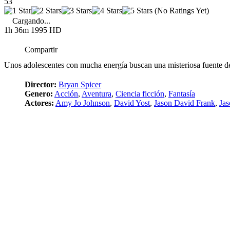
53
(No Ratings Yet)
Cargando...
1h 36m
1995
HD
Compartir
Unos adolescentes con mucha energía buscan una misteriosa fuente de e
Director:
Bryan Spicer
Genero:
Acción
,
Aventura
,
Ciencia ficción
,
Fantasía
Actores:
Amy Jo Johnson
,
David Yost
,
Jason David Frank
,
Ja