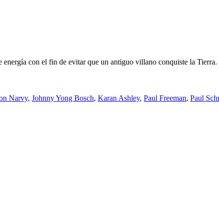
nergía con el fin de evitar que un antiguo villano conquiste la Tierra.
son Narvy
,
Johnny Yong Bosch
,
Karan Ashley
,
Paul Freeman
,
Paul Schr