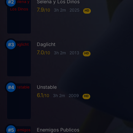
Selena y Los Dinos
7.9
3h 2m
2025
HD
Daglicht
7.0
3h 2m
2013
HD
Unstable
6.1
3h 2m
2009
HD
Enemigos Publicos