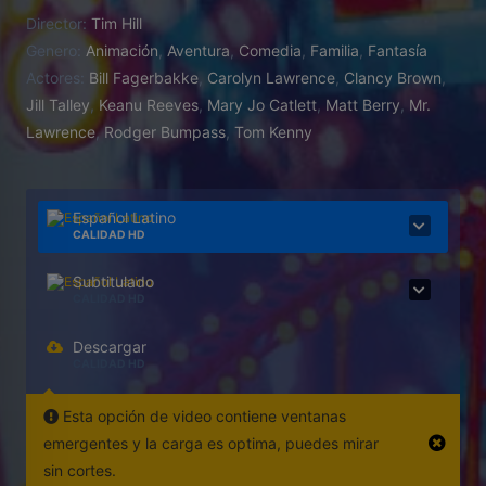
con Patricio, para adentrarse en un mundo
Director:
Tim Hill
desconocido, arriesgando sus vidas, para salvar a
Genero:
Animación
,
Aventura
,
Comedia
,
Familia
,
Fantasía
su amigo de la infancia, Gary, de las garras del rey
Actores:
Bill Fagerbakke
,
Carolyn Lawrence
,
Clancy Brown
,
Poseidón que le ha secuestrado en la Ciudad
Jill Talley
,
Keanu Reeves
,
Mary Jo Catlett
,
Matt Berry
,
Mr.
Perdida de la Atlantida. ¿Serán capaces de lograrlo?
Lawrence
,
Rodger Bumpass
,
Tom Kenny
Español Latino
CALIDAD HD
Subtitulado
CALIDAD HD
Descargar
CALIDAD HD
Esta opción de video contiene ventanas
emergentes y la carga es optima, puedes mirar
sin cortes.