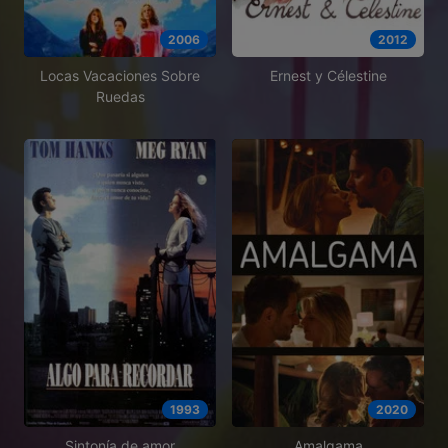
2006
2012
Locas Vacaciones Sobre
Ernest y Célestine
Ruedas
1993
2020
Sintonía de amor
Amalgama