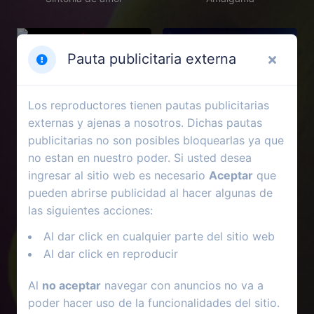
Pauta publicitaria externa
Los reproductores tienen pautas publicitarias
externas y ajenas a nosotros. Dichas pautas
publicitarias no son posibles bloquearlas ya que
no estan en nuestro poder. Si usted desea
ingresar al sitio web es necesario
Aceptar
que
pueden abrirse publicidad al hacer algunas de
las siguientes acciones:
2021
2024
Al dar click en cualquier parte del sitio web
No miren arriba
Sobreviviendo
Al dar click en reproducir
Al
no aceptar
navegar con anuncios no va a
poder hacer uso de la funcionalidades del sitio.