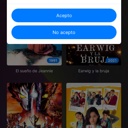
Acepto
No acepto
1991
2021
El sueño de Jeannie
Earwig y la bruja