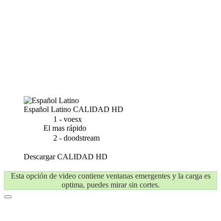
Español Latino
CALIDAD HD
1 - voesx
El mas rápido
2 - doodstream
Descargar
CALIDAD HD
Esta opción de video contiene ventanas emergentes y la carga es
optima, puedes mirar sin cortes.