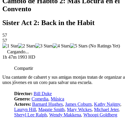
Cámbio de Hábito 2: Más Locura en el
Convento
Sister Act 2: Back in the Habit
57
57
(No Ratings Yet)
Cargando...
1h 47m
1993
HD
Compartir
Una cantante de cabaret y sus amigas monjas tratan de organizar a
unos jóvenes en un coro para salvar una escuela.
Director:
Bill Duke
Genero:
Comedia
,
Música
Actores:
Barnard Hughes
,
James Coburn
,
Kathy Najimy
,
Lauryn Hill
,
Maggie Smith
,
Mary Wickes
,
Michael Jeter
,
Sheryl Lee Ralph
,
Wendy Makkena
,
Whoopi Goldberg