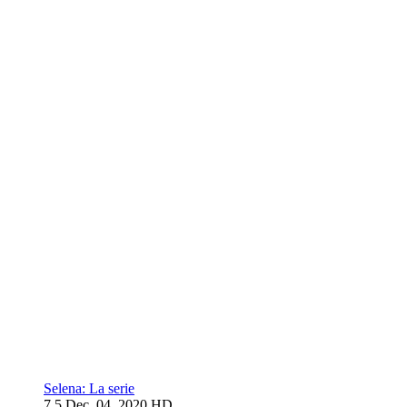
Selena: La serie
7.5
Dec. 04, 2020
HD