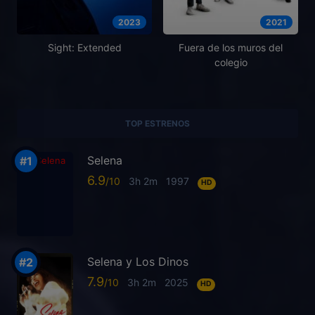
2023
2021
Sight: Extended
Fuera de los muros del
colegio
TOP ESTRENOS
Selena
6.9
3h 2m
1997
HD
Selena y Los Dinos
7.9
3h 2m
2025
HD