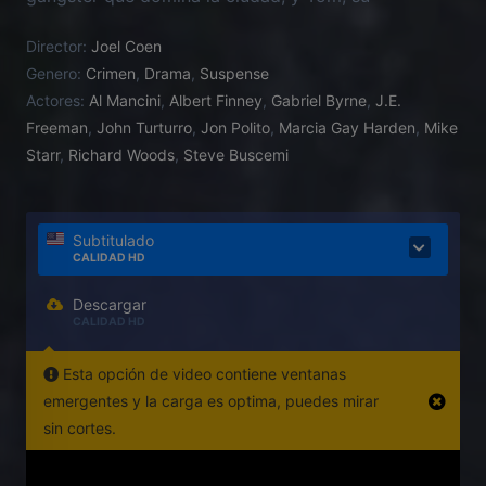
lugarteniente, se enfrentan en una guerra abierta
Director:
Joel Coen
que desencadenará traiciones, conflictos políticos,
Genero:
Crimen
,
Drama
,
Suspense
corruptelas y escisiones internas.
Actores:
Al Mancini
,
Albert Finney
,
Gabriel Byrne
,
J.E.
Freeman
,
John Turturro
,
Jon Polito
,
Marcia Gay Harden
,
Mike
Starr
,
Richard Woods
,
Steve Buscemi
Subtitulado
CALIDAD HD
Descargar
CALIDAD HD
Esta opción de video contiene ventanas
emergentes y la carga es optima, puedes mirar
sin cortes.