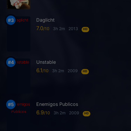
Daglicht
7.0
3h 2m
2013
HD
Unstable
6.1
3h 2m
2009
HD
Enemigos Publicos
6.9
3h 2m
2009
HD