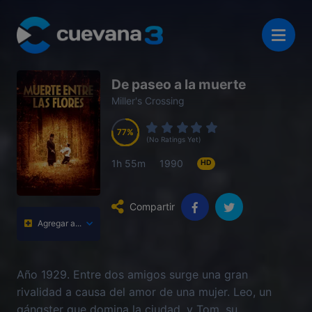
De paseo a la muerte
Miller's Crossing
77
77
77
77
(No Ratings Yet)
1h 55m
1990
HD
Compartir
Agregar a...
Año 1929. Entre dos amigos surge una gran
rivalidad a causa del amor de una mujer. Leo, un
gángster que domina la ciudad, y Tom, su