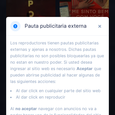
Pauta publicitaria externa
Los reproductores tienen pautas publicitarias
externas y ajenas a nosotros. Dichas pautas
publicitarias no son posibles bloquearlas ya que
2025
2021
no estan en nuestro poder. Si usted desea
ingresar al sitio web es necesario
Aceptar
que
Polar
Me siento muy bien contigo
pueden abrirse publicidad al hacer algunas de
las siguientes acciones:
Al dar click en cualquier parte del sitio web
Al dar click en reproducir
Al
no aceptar
navegar con anuncios no va a