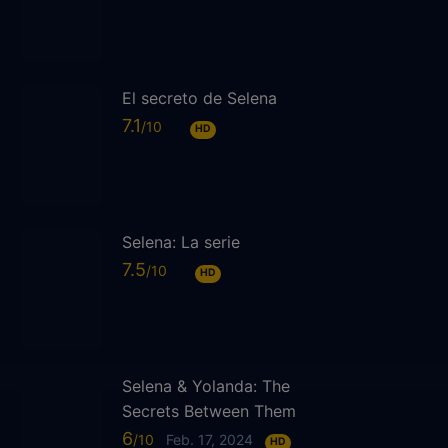
El secreto de Selena
7.1
HD
Selena: La serie
7.5
HD
Selena & Yolanda: The
Secrets Between Them
6
Feb. 17, 2024
HD