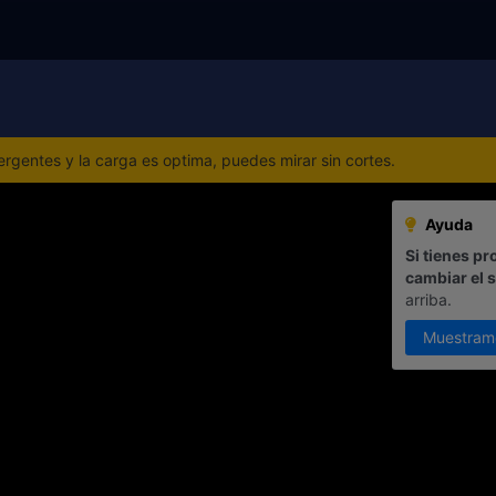
gentes y la carga es optima, puedes mirar sin cortes.
Ayuda
Si tienes pr
cambiar el 
arriba.
Muestram