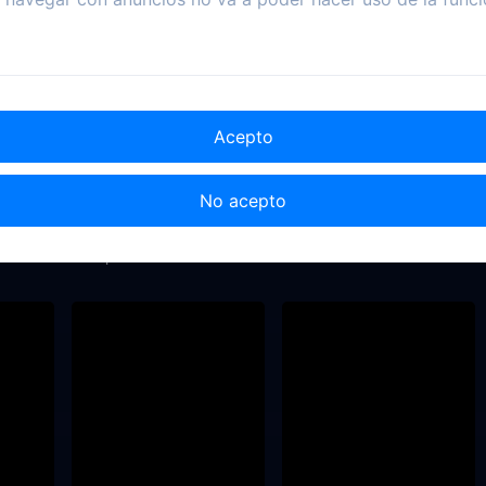
Acepto
No acepto
2021
2021
1995
eto
La apariencia de las cosas
El duende maldito 3