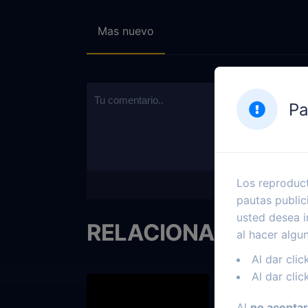
Mas nuevo
Pa
Los reproduct
pautas public
usted desea i
RELACIONADOS
al hacer algu
Al dar clic
Al dar clic
Al
no aceptar