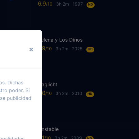
6.9
3h 2m
1997
HD
Selena y Los Dinos
7.9
3h 2m
2025
HD
os. Dichas
Daglicht
tro poder. Si
7.0
3h 2m
2013
HD
se publicidad
Unstable
6.1
3h 2m
2009
onalidades
HD