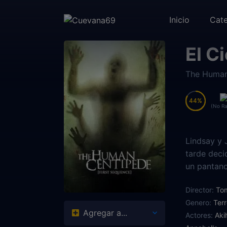
Inicio
Cate
El C
The Human
44
44
(No Ra
Lindsay y 
tarde decid
un pantano
casa ubicad
Director:
To
embargo, l
Genero:
Terr
de laborat
Agregar a...
Actores:
Aki