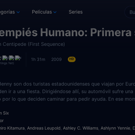
gorías
Películas
Series
iempiés Humano: Primera
 Centipede (First Sequence)
1h 31m
2009
HD
tings Yet)
Jenny son dos turistas estadounidenses que viajan por Eur
en ir a una fiesta. Dirigiéndose allí, su automóvil sufre un
 por lo que deciden caminar para pedir ayuda. En ese mome
a en un claro. Ahí las recibe un sujeto misterioso que les i
m Six
as droga y al despertar descubren que están atadas a un
or
orio.
hiro Kitamura
,
Andreas Leupold
,
Ashley C. Williams
,
Ashlynn Yennie
,
D