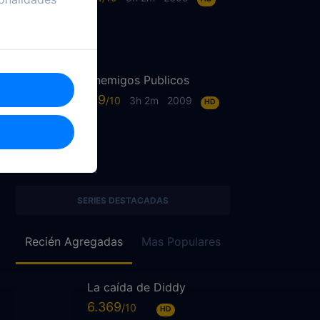
Enemigos Publicos
6.9
3h 2m
2009
HD
SERIES DESTACADAS
Recién Agregadas
Mas Populares
La caída de Diddy
6.369
HD