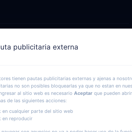
uta publicitaria externa
ores tienen pautas publicitarias externas y ajenas a nosotr
itarias no son posibles bloquearlas ya que no estan en nues
ngresar al sitio web es necesario
Aceptar
que pueden abrir
nas de las siguientes acciones:
k en cualquier parte del sitio web
k en reproducir
navegar con anuncios no va a poder hacer uso de la funci