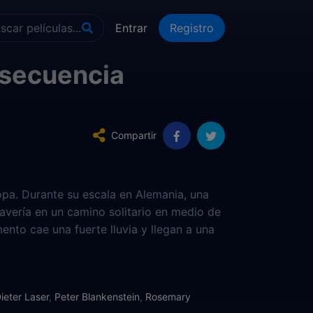
Entrar
Registro
 secuencia
Compartir
opa. Durante su escala en Alemania, una
a avería en un camino solitario en medio de
nto cae una fuerte lluvia y llegan a una
nvita a pasar para refugiarse. Sin
as camas en un cuarto equipado a manera
ieter Laser
,
Peter Blankenstein
,
Rosemary