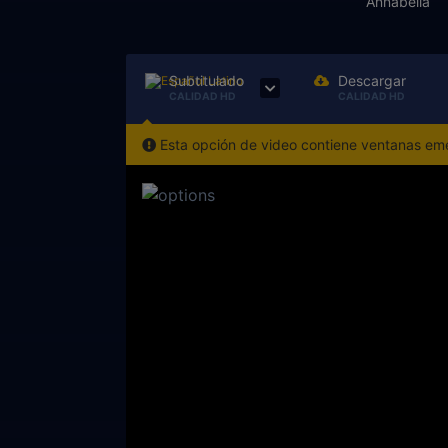
Annabella
Subtitulado
Descargar
CALIDAD HD
CALIDAD HD
Esta opción de video contiene ventanas emer