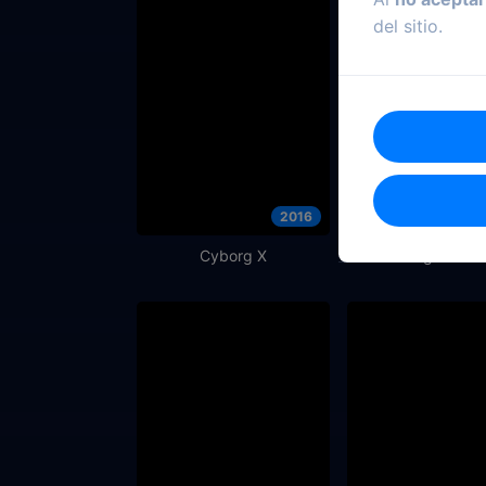
del sitio.
2016
Cyborg X
Un Lugar Secr