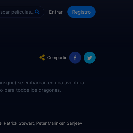
Entrar
Registro
Compartir
l bosque) se embarcan en una aventura
ro para todos los dragones.
e
,
Patrick Stewart
,
Peter Marinker
,
Sanjeev