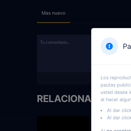
Mas nuevo
Pa
Los reproduct
pautas public
usted desea i
RELACIONADOS
al hacer algu
Al dar clic
Al dar clic
Al
no aceptar