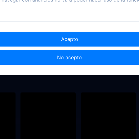
Acepto
No acepto
1934
2003
2012
 El Lobo
Azumi
Operación Zodiaco