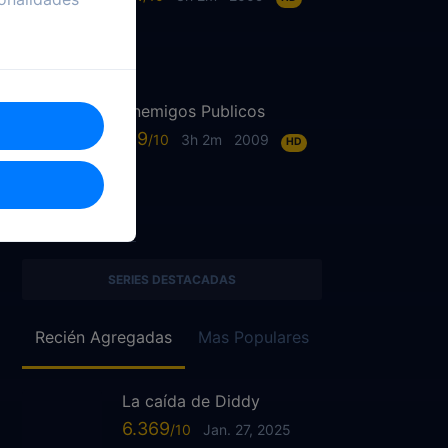
Enemigos Publicos
6.9
3h 2m
2009
HD
SERIES DESTACADAS
Recién Agregadas
Mas Populares
La caída de Diddy
6.369
Jan. 27, 2025