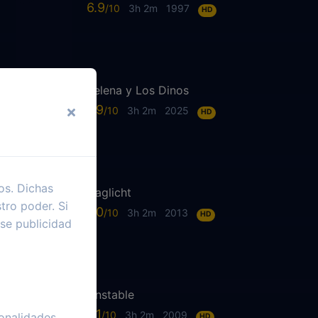
6.9
3h 2m
1997
HD
Selena y Los Dinos
7.9
3h 2m
2025
HD
os. Dichas
Daglicht
tro poder. Si
7.0
3h 2m
2013
HD
se publicidad
Unstable
6.1
3h 2m
2009
onalidades
HD