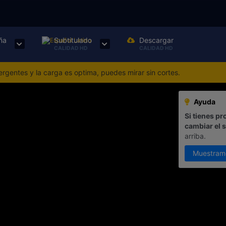
ña
Subtitulado
Descargar
CALIDAD HD
CALIDAD HD
gentes y la carga es optima, puedes mirar sin cortes.
Ayuda
Si tienes pr
cambiar el 
arriba.
Muestram