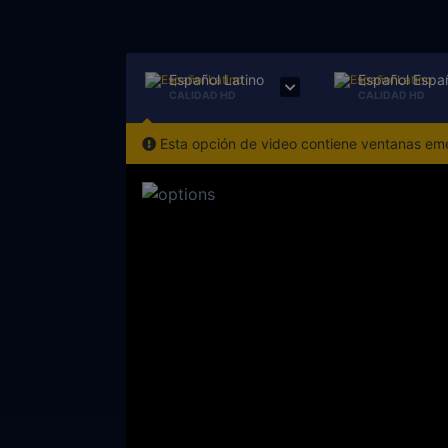
Español Latino
Español Espa
CALIDAD HD
CALIDAD HD
Esta opción de video contiene ventanas emer