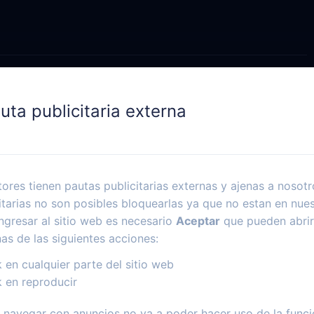
uta publicitaria externa
ores tienen pautas publicitarias externas y ajenas a nosotr
itarias no son posibles bloquearlas ya que no estan en nues
ngresar al sitio web es necesario
Aceptar
que pueden abrir
nas de las siguientes acciones:
k en cualquier parte del sitio web
k en reproducir
navegar con anuncios no va a poder hacer uso de la funci