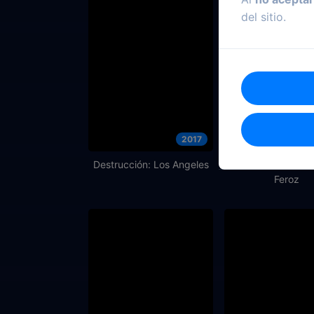
del sitio.
2017
Destrucción: Los Angeles
Los Tres Cerditos:
Feroz