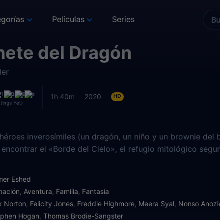
gorías
Películas
Series
inete del Dragón
der
1h 40m
2020
HD
tings Yet)
 héroes inverosímiles (un dragón, un niño y un brownie de
 encontrar el «Borde del Cielo», el refugio mitológico segu
mer Eshed
mación
,
Aventura
,
Familia
,
Fantasía
x Norton
,
Felicity Jones
,
Freddie Highmore
,
Meera Syal
,
Nonso Anozi
ephen Hogan
,
Thomas Brodie-Sangster