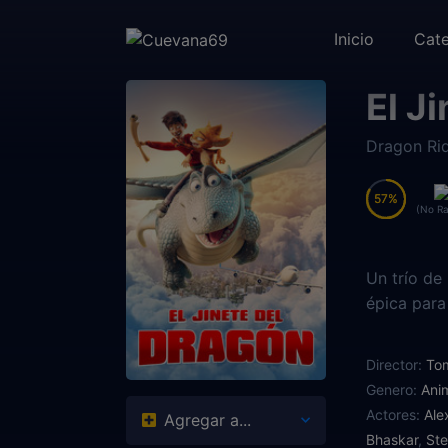
Inicio
Cate
El J
Dragon Ri
57
57
(No Ra
Un trío de
épica para
Director:
To
Genero:
Ani
Actores:
Ale
Agregar a...
Bhaskar
,
St