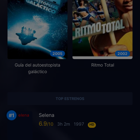
2005
2002
Guía del autoestopista
Ritmo Total
galáctico
TOP ESTRENOS
Selena
6.9
3h 2m
1997
HD