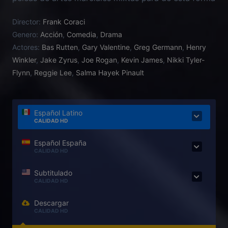
salvar el programa de música de su escuela.
Director:
Frank Coraci
Genero:
Acción
,
Comedia
,
Drama
Actores:
Bas Rutten
,
Gary Valentine
,
Greg Germann
,
Henry
Winkler
,
Jake Zyrus
,
Joe Rogan
,
Kevin James
,
Nikki Tyler-
Flynn
,
Reggie Lee
,
Salma Hayek Pinault
Español Latino
CALIDAD HD
Español España
CALIDAD HD
Subtitulado
CALIDAD HD
Descargar
CALIDAD HD