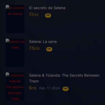
El secreto de Selena
7.1
HD
Selena: La serie
7.5
HD
Selena & Yolanda: The Secrets Between
Them
6
Feb. 17, 2024
HD