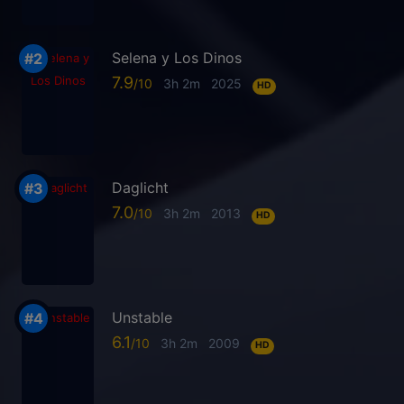
Selena y Los Dinos
7.9
3h 2m
2025
HD
Daglicht
7.0
3h 2m
2013
HD
Unstable
6.1
3h 2m
2009
HD