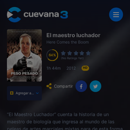
El maestro luchador
Here Comes the Boom
64
64
64
64
(No Ratings Yet)
1h 44m
2012
HD
Compartir
Agregar a...
“El Maestro Luchador” cuenta la historia de un
maestro de biología que ingresa al mundo de las
peleas de artes marciales mixtas para de esta forma