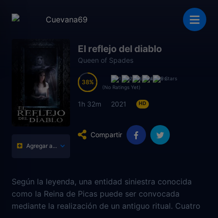
El reflejo del diablo
Queen of Spades
38
38
(No Ratings Yet)
1h 32m
2021
HD
Compartir
Agregar a...
Según la leyenda, una entidad siniestra conocida
como la Reina de Picas puede ser convocada
mediante la realización de un antiguo ritual. Cuatro