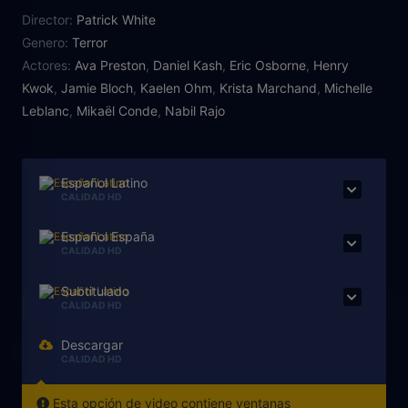
adolescentes convocan a la Reina de Picas, pero
Director:
Patrick White
nunca pudieron imaginar los horrores que les
Genero:
Terror
aguardan.
Actores:
Ava Preston
,
Daniel Kash
,
Eric Osborne
,
Henry
Kwok
,
Jamie Bloch
,
Kaelen Ohm
,
Krista Marchand
,
Michelle
Leblanc
,
Mikaël Conde
,
Nabil Rajo
Español Latino
CALIDAD HD
Español España
CALIDAD HD
Subtitulado
CALIDAD HD
Descargar
CALIDAD HD
Esta opción de video contiene ventanas