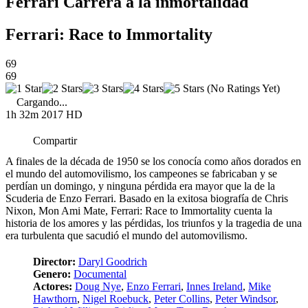
Ferrari Carrera a la inmortalidad
Ferrari: Race to Immortality
69
69
(No Ratings Yet)
Cargando...
1h 32m
2017
HD
Compartir
A finales de la década de 1950 se los conocía como años dorados en
el mundo del automovilismo, los campeones se fabricaban y se
perdían un domingo, y ninguna pérdida era mayor que la de la
Scuderia de Enzo Ferrari. Basado en la exitosa biografía de Chris
Nixon, Mon Ami Mate, Ferrari: Race to Immortality cuenta la
historia de los amores y las pérdidas, los triunfos y la tragedia de una
era turbulenta que sacudió el mundo del automovilismo.
Director:
Daryl Goodrich
Genero:
Documental
Actores:
Doug Nye
,
Enzo Ferrari
,
Innes Ireland
,
Mike
Hawthorn
,
Nigel Roebuck
,
Peter Collins
,
Peter Windsor
,