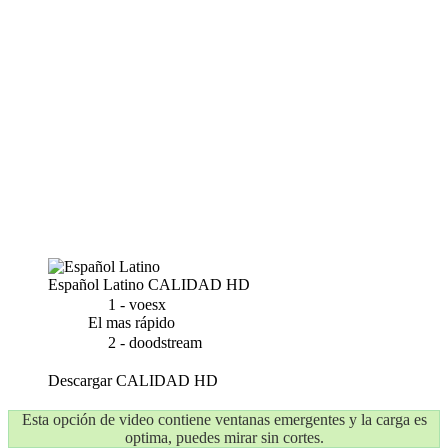
Español Latino
CALIDAD HD
1 - voesx
El mas rápido
2 - doodstream
Descargar
CALIDAD HD
Esta opción de video contiene ventanas emergentes y la carga es
optima, puedes mirar sin cortes.