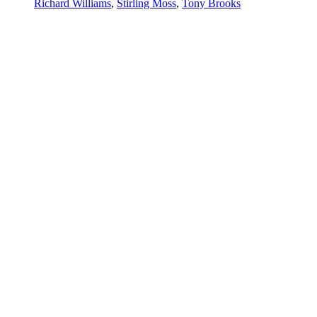
Richard Williams
,
Stirling Moss
,
Tony Brooks