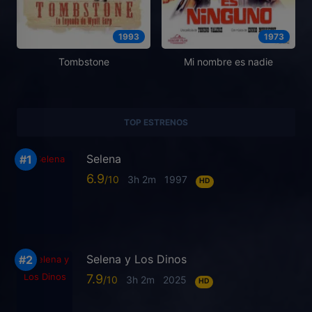
1993
1973
Tombstone
Mi nombre es nadie
TOP ESTRENOS
Selena
6.9
3h 2m
1997
HD
Selena y Los Dinos
7.9
3h 2m
2025
HD