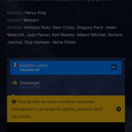
embargo, sus propósitos tropiezan con la
Director:
Henry King
incomprensión y la intolerancia de la sociedad.
Genero:
Western
Aunque ya no será perseguido por la ley, la región
Actores:
Anthony Ross
,
Ellen Corby
,
Gregory Peck
,
Helen
está llena de jóvenes pistoleros que desean
Westcott
,
Jean Parker
,
Karl Malden
,
Millard Mitchell
,
Richard
demostrar que son más rápidos que él para ocupar
Jaeckel
,
Skip Homeier
,
Verna Felton
su lugar y heredar su fama.
Español Latino
CALIDAD HD
Descargar
CALIDAD HD
Esta opción de video contiene ventanas
emergentes y la carga es optima, puedes mirar
sin cortes.