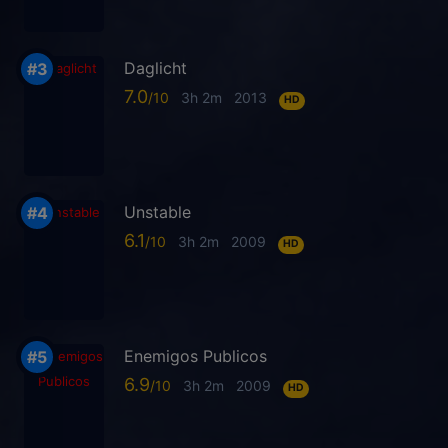
Daglicht
7.0
3h 2m
2013
HD
Unstable
6.1
3h 2m
2009
HD
Enemigos Publicos
6.9
3h 2m
2009
HD