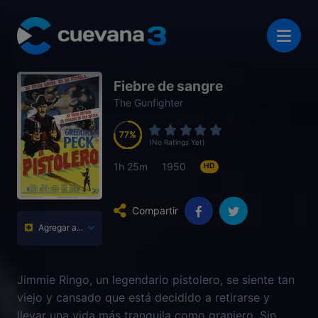
Fiebre de sangre
The Gunfighter
77
77
77
77
(No Ratings Yet)
1h 25m
1950
HD
Compartir
Agregar a...
Jimmie Ringo, un legendario pistolero, se siente tan
viejo y cansado que está decidido a retirarse y
llevar una vida más tranquila como granjero. Sin