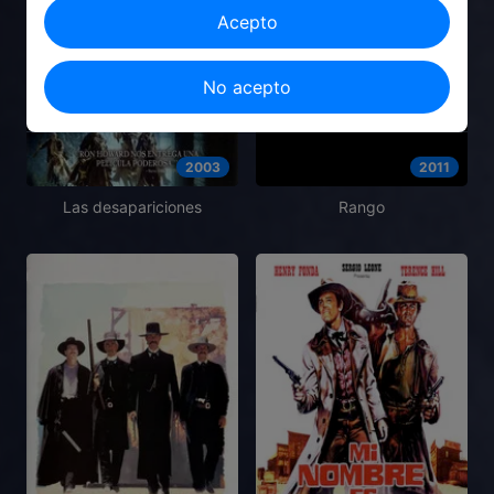
Acepto
No acepto
2003
2011
Las desapariciones
Rango