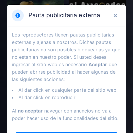
Pauta publicitaria externa
Los reproductores tienen pautas publicitarias
externas y ajenas a nosotros. Dichas pautas
publicitarias no son posibles bloquearlas ya que
no estan en nuestro poder. Si usted desea
ingresar al sitio web es necesario
Aceptar
que
pueden abrirse publicidad al hacer algunas de
2018
1978
las siguientes acciones:
Damisela
El arracadas
Al dar click en cualquier parte del sitio web
Al dar click en reproducir
Al
no aceptar
navegar con anuncios no va a
poder hacer uso de la funcionalidades del sitio.