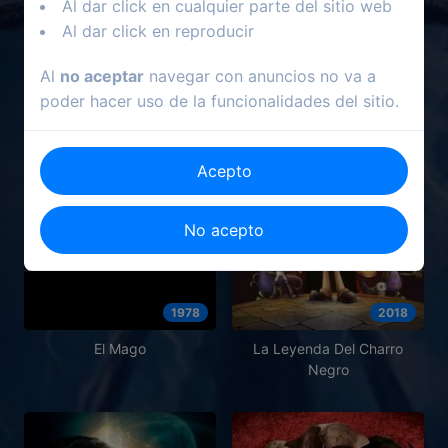
Al dar click en cualquier parte del sitio web
Al dar click en reproducir
Al
no aceptar
navegar con anuncios no va a
poder hacer uso de la funcionalidades del sitio.
Acepto
No acepto
1978
2018
El Mago
La Leyenda Del Charro
Negro