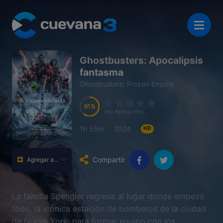
Ghostbusters: Apocalipsis
fantasma
Ghostbusters: Frozen Empire
61
61
61
61
(No Ratings Yet)
1h 55m
2024
HD
Compartir
Agregar a...
La familia Spengler regresa al lugar donde empezó
todo, la icónica estación de bomberos de la ciudad
de Nueva York, para formar equipo con los