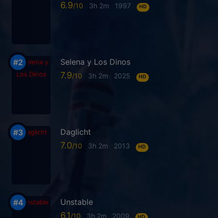
6.9
3h 2m
1997
HD
Selena y Los Dinos
7.9
3h 2m
2025
HD
Daglicht
7.0
3h 2m
2013
HD
Unstable
6.1
3h 2m
2009
HD