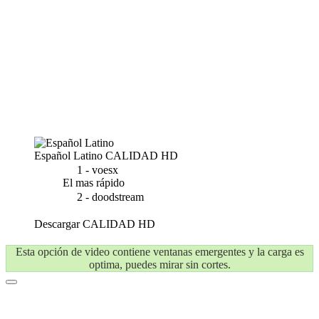
Español Latino
CALIDAD HD
1 - voesx
El mas rápido
2 - doodstream
Descargar
CALIDAD HD
Esta opción de video contiene ventanas emergentes y la carga es
optima, puedes mirar sin cortes.