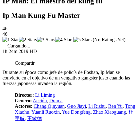
IP Man: El maestro del kung fu
Ip Man Kung Fu Master
46
46
(No Ratings Yet)
Cargando...
1h 24m
2019
HD
Compartir
Durante su época como jefe de policía de Foshan, Ip Man se
convierte en el objetivo de un vengativo gangster justo cuando las
fuerzas japonesas invaden la región.
Director:
Li Liming
Genero:
Acción
,
Drama
Actores:
Chang Qinyuan
,
Guo Jiayi
,
Li Rizhu
,
Ren Yu
,
Tong
Xiaohu
,
Yuanli Ruoxin
,
Yue Dongfeng
,
Zhao Xiaoguang
,
杜
宇航
,
王敏德