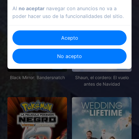
Al
no aceptar
navegar con anuncios no va a
poder hacer uso de la funcionalidades del sitio.
Acepto
No acepto
2018
2021
Black Mirror: Bandersnatch
Shaun, el cordero: El vuelo
antes de Navidad