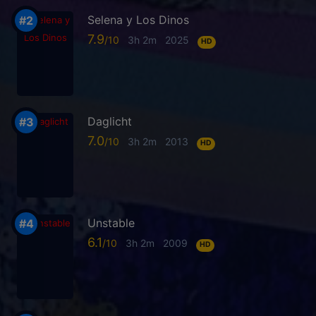
Selena y Los Dinos
7.9
3h 2m
2025
HD
Daglicht
7.0
3h 2m
2013
HD
Unstable
6.1
3h 2m
2009
HD