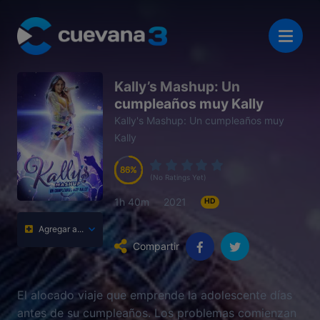
Kally’s Mashup: Un
cumpleaños muy Kally
Kally's Mashup: Un cumpleaños muy
Kally
86
86
86
86
(No Ratings Yet)
1h 40m
2021
HD
Agregar a...
Compartir
El alocado viaje que emprende la adolescente días
antes de su cumpleaños. Los problemas comienzan