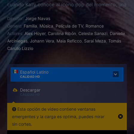
cuando Kally conoce al ícono pop del momento, una
estrella que todo lo que tiene de exitoso también lo
Director:
Jorge Navas
tiene de seductor, pero Dante no está dispuesto a
Genero:
Familia
,
Música
,
Película de TV
,
Romance
perderla tan fácilmente. Mientras está pasando el
Actores:
Alex Hoyer
,
Carolina Ribón
,
Celeste Sanazi
,
Danielle
mejor momento de su vida, Kally deberá decidir qué
Arciniegas
,
Johann Vera
,
Maia Reficco
,
Saraí Meza
,
Tomás
hacer con su carrera y su corazón.
Carullo Lizzio
Español Latino
CALIDAD HD
Descargar
CALIDAD HD
Esta opción de video contiene ventanas
emergentes y la carga es optima, puedes mirar
sin cortes.