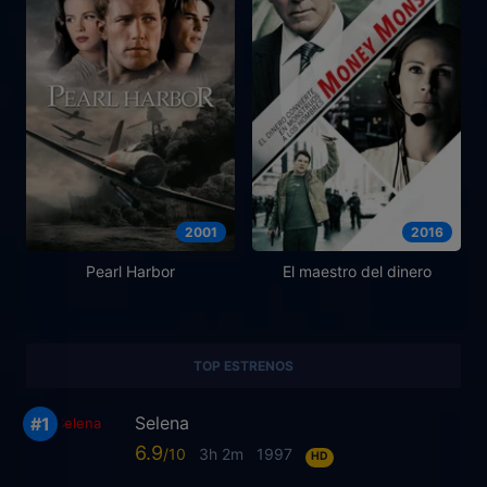
2001
2016
Pearl Harbor
El maestro del dinero
TOP ESTRENOS
Selena
6.9
3h 2m
1997
HD