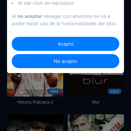
Al dar click en reproducir
Al
no aceptar
navegar con anuncios no va a
poder hacer uso de la funcionalidades del sitio.
Acepto
No acepto
1988
2022
Historia Policiaca 2
Blur