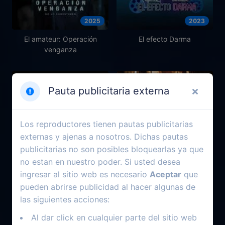
2025
2023
El amateur: Operación
El efecto Darma
venganza
Pauta publicitaria externa
Los reproductores tienen pautas publicitarias
externas y ajenas a nosotros. Dichas pautas
publicitarias no son posibles bloquearlas ya que
no estan en nuestro poder. Si usted desea
ingresar al sitio web es necesario
Aceptar
que
pueden abrirse publicidad al hacer algunas de
las siguientes acciones:
2011
2023
Al dar click en cualquier parte del sitio web
Intrusos
The 3rd Guest