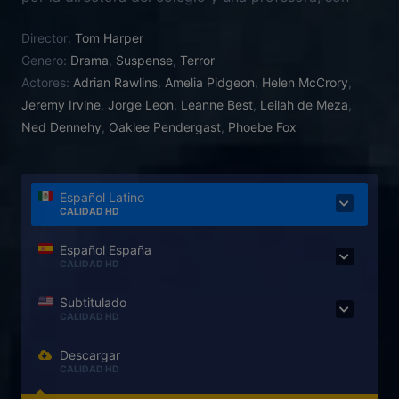
evacuados de Londres y trasladados a una aldea.
Director:
Tom Harper
Allí conocen a Harry Burnstow, un piloto de la RAF
Genero:
Drama
,
Suspense
,
Terror
que, al igual que ellos, se alojará en una ruinosa
Actores:
Adrian Rawlins
,
Amelia Pidgeon
,
Helen McCrory
,
casa situada en una isla que sólo se comunica con
Jeremy Irvine
,
Jorge Leon
,
Leanne Best
,
Leilah de Meza
,
tierra firme por la carretera de las Nueve Vidas, una
Ned Dennehy
,
Oaklee Pendergast
,
Phoebe Fox
calzada que desaparece con las mareas. Su
presencia no tarda en despertar una fuerza
malévola que surge de la oscuridad y lleva décadas
rondando esa mansión en ruinas: se trata de «La
Español Latino
CALIDAD HD
dama de negro».
Español España
CALIDAD HD
Subtitulado
CALIDAD HD
Descargar
CALIDAD HD