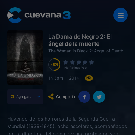
La Dama de Negro 2: El
ángel de la muerte
The Woman in Black 2: Angel of Death
48
48
48
48
(No Ratings Yet)
1h 38m
2014
HD
Compartir
Agregar a...
Huyendo de los horrores de la Segunda Guerra
Mundial (1939-1945), ocho escolares, acompañados
por la directora del colegio y una profesora, son