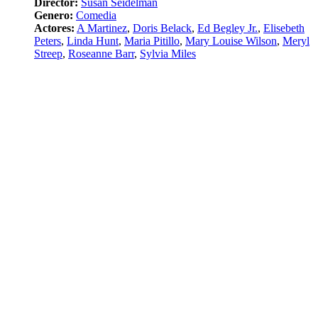
Director:
Susan Seidelman
Genero:
Comedia
Actores:
A Martinez
,
Doris Belack
,
Ed Begley Jr.
,
Elisebeth
Peters
,
Linda Hunt
,
Maria Pitillo
,
Mary Louise Wilson
,
Meryl
Streep
,
Roseanne Barr
,
Sylvia Miles