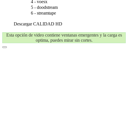
4 - voesx
5 - doodstream
6 - streamtape
Descargar
CALIDAD HD
Esta opción de video contiene ventanas emergentes y la carga es
optima, puedes mirar sin cortes.