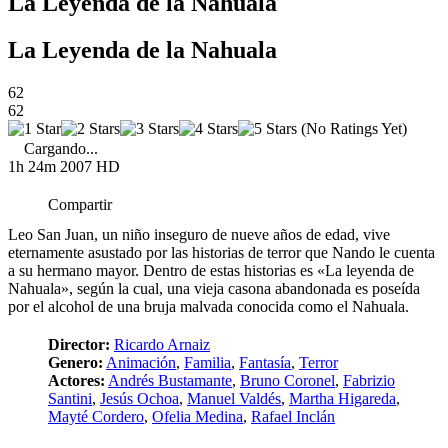
La Leyenda de la Nahuala
La Leyenda de la Nahuala
62
62
(No Ratings Yet)
Cargando...
1h 24m
2007
HD
Compartir
Leo San Juan, un niño inseguro de nueve años de edad, vive
eternamente asustado por las historias de terror que Nando le cuenta
a su hermano mayor. Dentro de estas historias es «La leyenda de
Nahuala», según la cual, una vieja casona abandonada es poseída
por el alcohol de una bruja malvada conocida como el Nahuala.
Director:
Ricardo Arnaiz
Genero:
Animación
,
Familia
,
Fantasía
,
Terror
Actores:
Andrés Bustamante
,
Bruno Coronel
,
Fabrizio
Santini
,
Jesús Ochoa
,
Manuel Valdés
,
Martha Higareda
,
Mayté Cordero
,
Ofelia Medina
,
Rafael Inclán