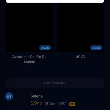
2025
2008
Cazadores Del Fin Del
JCVD
Mundo
TOP ESTRENOS
Selena
6.9
3h 2m
1997
HD