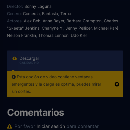
de su difunto hermano y decide ponerlo en venta.
Director:
Sonny Laguna
Para venderlo deberá acudir a una subasta en la
Genero:
Comedia
,
Fantasía
,
Terror
convención de conmemoración del 30º Aniversario
Actores:
Alex Beh
,
Anne Beyer
,
Barbara Crampton
,
Charles
de los horribles crímenes de Toulon. El mal se
"Skeeta" Jenkins
,
Charlyne Yi
,
Jenny Pellicer
,
Michael Paré
,
desatará en ese lugar.
Nelson Franklin
,
Thomas Lennon
,
Udo Kier
Descargar
CALIDAD HD
Esta opción de video contiene ventanas
emergentes y la carga es optima, puedes mirar
sin cortes.
Comentarios
Por favor
Iniciar sesión
para comentar