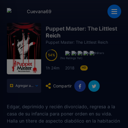
Puppet Master: The Littlest
Reich
Puppet Master: The Littlest Reich
54
54
(No Ratings Yet)
1h 24m
2018
HD
Compartir
Agregar a...
Edgar, deprimido y recién divorciado, regresa a la
casa de su infancia para poner orden en su vida.
Halla un títere de aspecto diabólico en la habitación