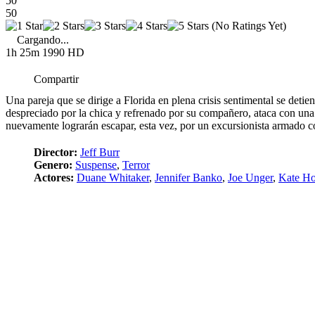
50
50
(No Ratings Yet)
Cargando...
1h 25m
1990
HD
Compartir
Una pareja que se dirige a Florida en plena crisis sentimental se detie
despreciado por la chica y refrenado por su compañero, ataca con una 
nuevamente lograrán escapar, esta vez, por un excursionista armado con
Director:
Jeff Burr
Genero:
Suspense
,
Terror
Actores:
Duane Whitaker
,
Jennifer Banko
,
Joe Unger
,
Kate H