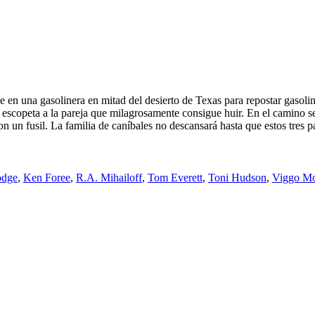
ne en una gasolinera en mitad del desierto de Texas para repostar gasoli
escopeta a la pareja que milagrosamente consigue huir. En el camino se 
 un fusil. La familia de caníbales no descansará hasta que estos tres pa
odge
,
Ken Foree
,
R.A. Mihailoff
,
Tom Everett
,
Toni Hudson
,
Viggo Mo