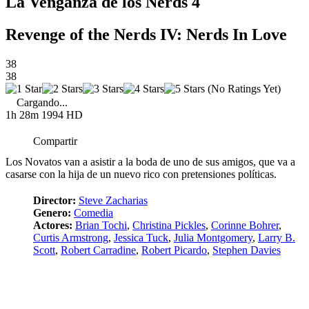
La Venganza de los Nerds 4
Revenge of the Nerds IV: Nerds In Love
38
38
(No Ratings Yet)
Cargando...
1h 28m
1994
HD
Compartir
Los Novatos van a asistir a la boda de uno de sus amigos, que va a
casarse con la hija de un nuevo rico con pretensiones políticas.
Director:
Steve Zacharias
Genero:
Comedia
Actores:
Brian Tochi
,
Christina Pickles
,
Corinne Bohrer
,
Curtis Armstrong
,
Jessica Tuck
,
Julia Montgomery
,
Larry B.
Scott
,
Robert Carradine
,
Robert Picardo
,
Stephen Davies