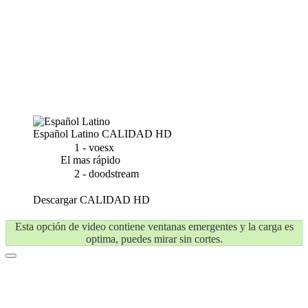
Español Latino
CALIDAD HD
1 - voesx
El mas rápido
2 - doodstream
Descargar
CALIDAD HD
Esta opción de video contiene ventanas emergentes y la carga es
optima, puedes mirar sin cortes.