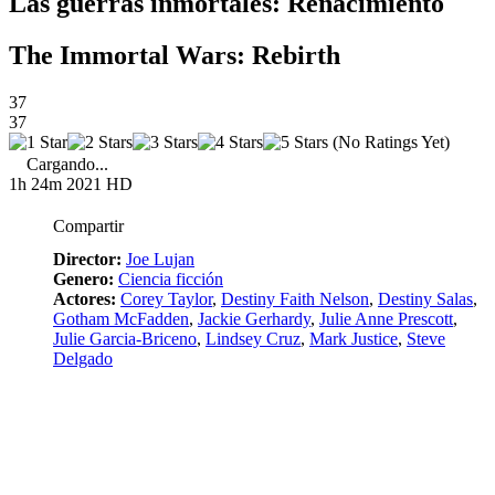
Las guerras inmortales: Renacimiento
The Immortal Wars: Rebirth
37
37
(No Ratings Yet)
Cargando...
1h 24m
2021
HD
Compartir
Director:
Joe Lujan
Genero:
Ciencia ficción
Actores:
Corey Taylor
,
Destiny Faith Nelson
,
Destiny Salas
,
Gotham McFadden
,
Jackie Gerhardy
,
Julie Anne Prescott
,
Julie Garcia-Briceno
,
Lindsey Cruz
,
Mark Justice
,
Steve
Delgado