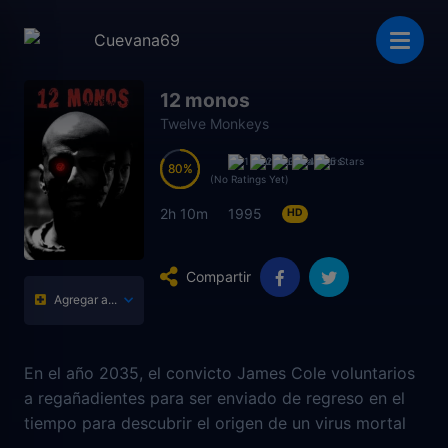
12 monos
Twelve Monkeys
80
80
(No Ratings Yet)
2h 10m
1995
HD
Compartir
Agregar a...
En el año 2035, el convicto James Cole voluntarios
a regañadientes para ser enviado de regreso en el
tiempo para descubrir el origen de un virus mortal