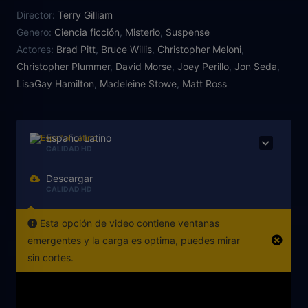
que aniquiló a casi toda la población de la tierra y
Director:
Terry Gilliam
obligó a los sobrevivientes a las comunidades
Genero:
Ciencia ficción
,
Misterio
,
Suspense
subterráneas. Pero cuando Cole es enviado por
Actores:
Brad Pitt
,
Bruce Willis
,
Christopher Meloni
,
error a 1990 en lugar de a 1996, es arrestado y
Christopher Plummer
,
David Morse
,
Joey Perillo
,
Jon Seda
,
encerrado en un hospital psiquiátrico. Allí conoce a
LisaGay Hamilton
,
Madeleine Stowe
,
Matt Ross
la psiquiatra Dra. Kathryn Railly, y al paciente
Jeffrey Goines, hijo de un famoso experto en virus,
que puede tener la llave del misterioso grupo
rebelde, el Ejército de los 12 Monos, que se cree
Español Latino
CALIDAD HD
será el responsable de desencadenar la enfermedad
mortal.
Descargar
CALIDAD HD
Esta opción de video contiene ventanas
emergentes y la carga es optima, puedes mirar
sin cortes.