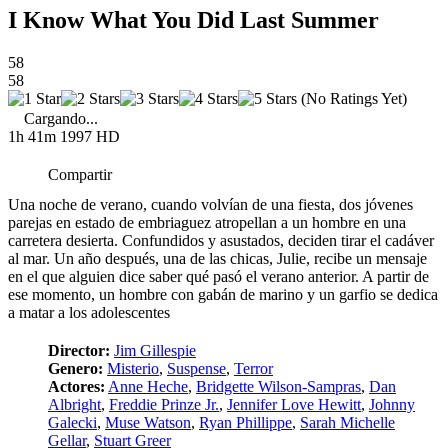
I Know What You Did Last Summer
58
58
(No Ratings Yet)
Cargando...
1h 41m
1997
HD
Compartir
Una noche de verano, cuando volvían de una fiesta, dos jóvenes
parejas en estado de embriaguez atropellan a un hombre en una
carretera desierta. Confundidos y asustados, deciden tirar el cadáver
al mar. Un año después, una de las chicas, Julie, recibe un mensaje
en el que alguien dice saber qué pasó el verano anterior. A partir de
ese momento, un hombre con gabán de marino y un garfio se dedica
a matar a los adolescentes
Director:
Jim Gillespie
Genero:
Misterio
,
Suspense
,
Terror
Actores:
Anne Heche
,
Bridgette Wilson-Sampras
,
Dan
Albright
,
Freddie Prinze Jr.
,
Jennifer Love Hewitt
,
Johnny
Galecki
,
Muse Watson
,
Ryan Phillippe
,
Sarah Michelle
Gellar
,
Stuart Greer