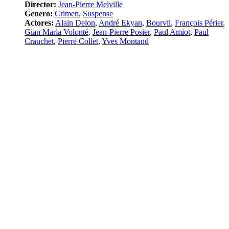
Director:
Jean-Pierre Melville
Genero:
Crimen
,
Suspense
Actores:
Alain Delon
,
André Ekyan
,
Bourvil
,
François Périer
,
Gian Maria Volonté
,
Jean-Pierre Posier
,
Paul Amiot
,
Paul
Crauchet
,
Pierre Collet
,
Yves Montand