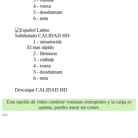
4 - voesx
5 - doodstream
6 - netu
Subtitulado
CALIDAD HD
1 - streamwish
El mas rápido
2 - filemoon
3 - vidhide
4 - voesx
5 - doodstream
6 - netu
Descargar
CALIDAD HD
Esta opción de video contiene ventanas emergentes y la carga es
optima, puedes mirar sin cortes.