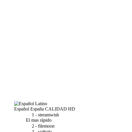
Español España
CALIDAD HD
1 - streamwish
El mas rápido
2 - filemoon
3 - vidhide