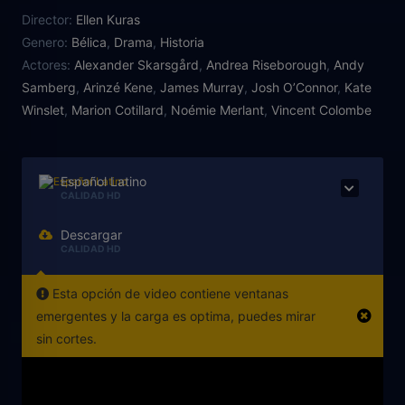
la Segunda Guerra Mundial.
Director:
Ellen Kuras
Genero:
Bélica
,
Drama
,
Historia
Actores:
Alexander Skarsgård
,
Andrea Riseborough
,
Andy
Samberg
,
Arinzé Kene
,
James Murray
,
Josh O’Connor
,
Kate
Winslet
,
Marion Cotillard
,
Noémie Merlant
,
Vincent Colombe
Español Latino
CALIDAD HD
Descargar
CALIDAD HD
Esta opción de video contiene ventanas
emergentes y la carga es optima, puedes mirar
sin cortes.