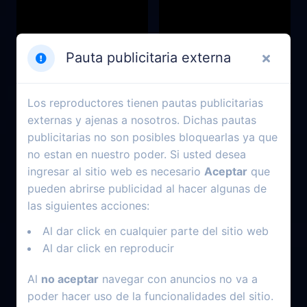
Pauta publicitaria externa
Los reproductores tienen pautas publicitarias
externas y ajenas a nosotros. Dichas pautas
publicitarias no son posibles bloquearlas ya que
2023
2016
no estan en nuestro poder. Si usted desea
La Contadora De Películas
Adidas vs. Puma: la
ingresar al sitio web es necesario
Aceptar
que
enemistad del hermano
pueden abrirse publicidad al hacer algunas de
las siguientes acciones:
Al dar click en cualquier parte del sitio web
Al dar click en reproducir
Al
no aceptar
navegar con anuncios no va a
poder hacer uso de la funcionalidades del sitio.