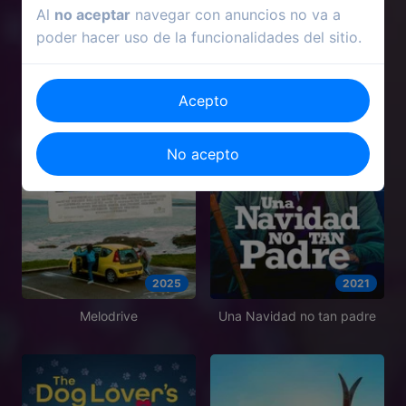
Al
no aceptar
navegar con anuncios no va a
poder hacer uso de la funcionalidades del sitio.
Acepto
No acepto
2025
2021
Melodrive
Una Navidad no tan padre