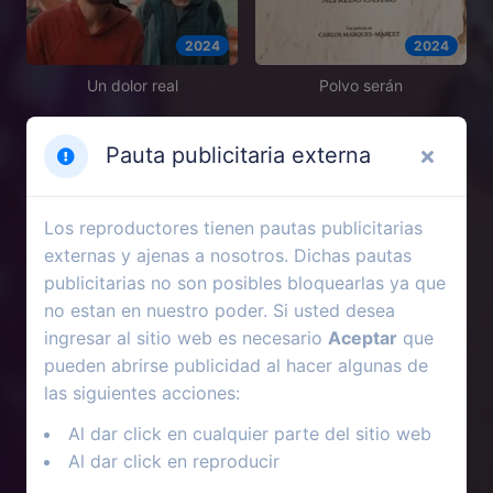
2024
2024
Un dolor real
Polvo serán
Pauta publicitaria externa
Los reproductores tienen pautas publicitarias
externas y ajenas a nosotros. Dichas pautas
publicitarias no son posibles bloquearlas ya que
no estan en nuestro poder. Si usted desea
ingresar al sitio web es necesario
Aceptar
que
pueden abrirse publicidad al hacer algunas de
las siguientes acciones:
2004
2005
Al dar click en cualquier parte del sitio web
Al dar click en reproducir
Closer: Llevados por el
El sol de cada mañana
deseo