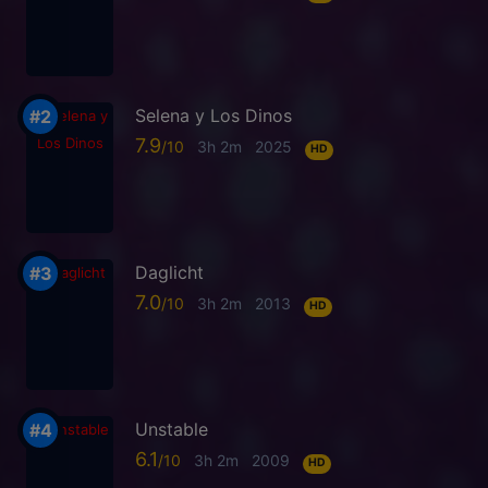
Selena y Los Dinos
7.9
3h 2m
2025
HD
Daglicht
7.0
3h 2m
2013
HD
Unstable
6.1
3h 2m
2009
HD