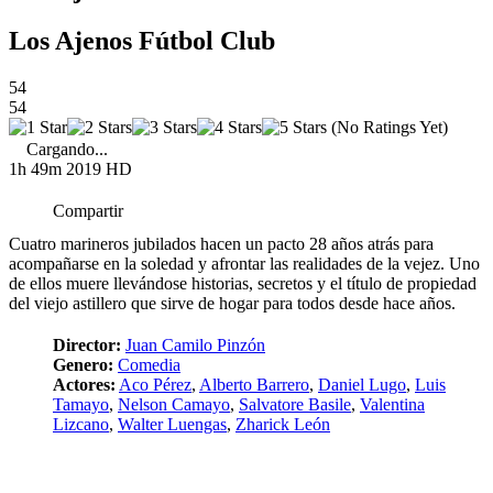
Los Ajenos Fútbol Club
54
54
(No Ratings Yet)
Cargando...
1h 49m
2019
HD
Compartir
Cuatro marineros jubilados hacen un pacto 28 años atrás para
acompañarse en la soledad y afrontar las realidades de la vejez. Uno
de ellos muere llevándose historias, secretos y el título de propiedad
del viejo astillero que sirve de hogar para todos desde hace años.
Director:
Juan Camilo Pinzón
Genero:
Comedia
Actores:
Aco Pérez
,
Alberto Barrero
,
Daniel Lugo
,
Luis
Tamayo
,
Nelson Camayo
,
Salvatore Basile
,
Valentina
Lizcano
,
Walter Luengas
,
Zharick León