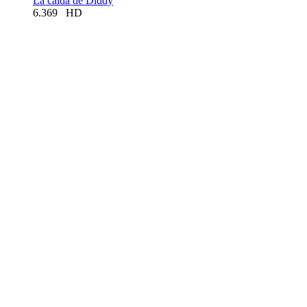
La caída de Diddy
6.369
HD