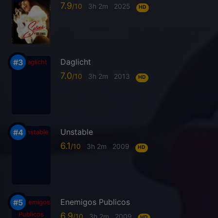
7.9
3h 2m
2025
HD
Daglicht
7.0
3h 2m
2013
HD
Unstable
6.1
3h 2m
2009
HD
Enemigos Publicos
6.9
3h 2m
2009
HD