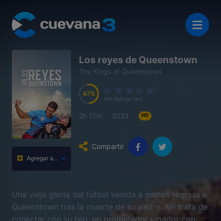
Los reyes de Queenstown
The Kings of Queenstown
47
47
47
47
(No Ratings Yet)
2h 17m
2023
HD
Compartir
Agregar a...
Una vieja gloria del fútbol venida a menos regresa a
Queenstown tras la muerte de su padre. Allí trata de
conectar con su hijo, un prometedor jugador con