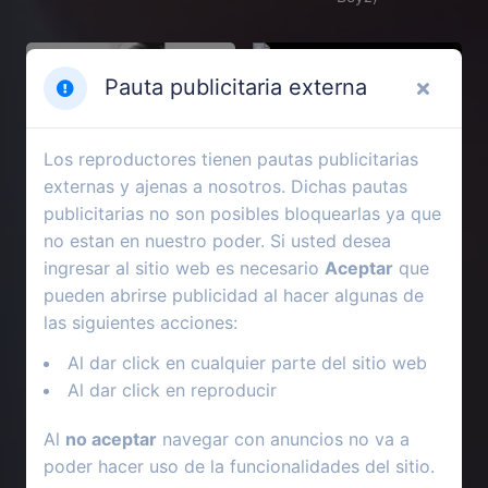
Pauta publicitaria externa
Los reproductores tienen pautas publicitarias
externas y ajenas a nosotros. Dichas pautas
publicitarias no son posibles bloquearlas ya que
no estan en nuestro poder. Si usted desea
ingresar al sitio web es necesario
Aceptar
que
pueden abrirse publicidad al hacer algunas de
las siguientes acciones:
2005
1962
Al dar click en cualquier parte del sitio web
La Provocación
Lolita
Al dar click en reproducir
Al
no aceptar
navegar con anuncios no va a
poder hacer uso de la funcionalidades del sitio.