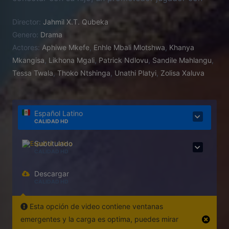
grandes sueños.
Director:
Jahmil X.T. Qubeka
Genero:
Drama
Actores:
Aphiwe Mkefe
,
Enhle Mbali Mlotshwa
,
Khanya
Mkangisa
,
Likhona Mgali
,
Patrick Ndlovu
,
Sandile Mahlangu
,
Tessa Twala
,
Thoko Ntshinga
,
Unathi Platyi
,
Zolisa Xaluva
Español Latino
CALIDAD HD
Subtitulado
CALIDAD HD
Descargar
CALIDAD HD
Esta opción de video contiene ventanas
emergentes y la carga es optima, puedes mirar