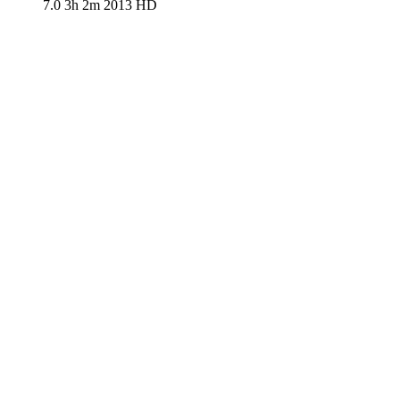
7.0
3h 2m
2013
HD