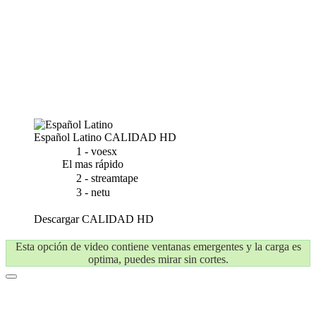
Español Latino
CALIDAD HD
1 - voesx
El mas rápido
2 - streamtape
3 - netu
Descargar
CALIDAD HD
Esta opción de video contiene ventanas emergentes y la carga es
optima, puedes mirar sin cortes.