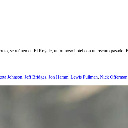
creto, se reúnen en El Royale, un ruinoso hotel con un oscuro pasado. E
ota Johnson
,
Jeff Bridges
,
Jon Hamm
,
Lewis Pullman
,
Nick Offerman