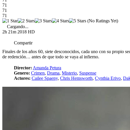
71
71
71
(No Ratings Yet)
Cargando...
2h 21m
2018
HD
Compartir
Finales de los años 60, siete desconocidos, cada uno con su propio se
de redención… antes de que todo se vaya al infierno.
Director:
Amanda Petura
Genero:
Crimen
,
Drama
,
Misterio
,
Suspense
Actores:
Cailee Spaeny
,
Chris Hemsworth
,
Cynthia Erivo
,
Dak